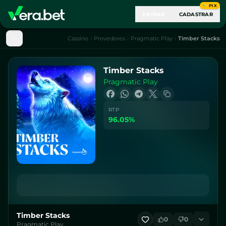
PIX
ENTRAR
CADASTRAR
Cassino
Provedores
Pragmatic Play
Timber Stacks
Timber Stacks
Pragmatic Play
RTP
96.05%
Timber Stacks
0
0
Pragmatic Play