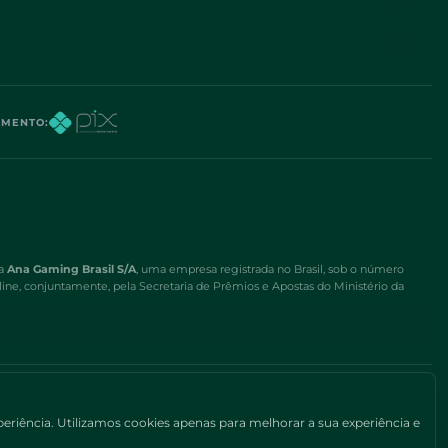
AMENTO
:
la
Ana Gaming Brasil S/A
, uma empresa registrada no Brasil, sob o número
line, conjuntamente, pela Secretaria de Prêmios e Apostas do Ministério da
so site. Utilizamos cookies apenas para melhorar a sua experiência e isso não
riência. Utilizamos cookies apenas para melhorar a sua experiência e