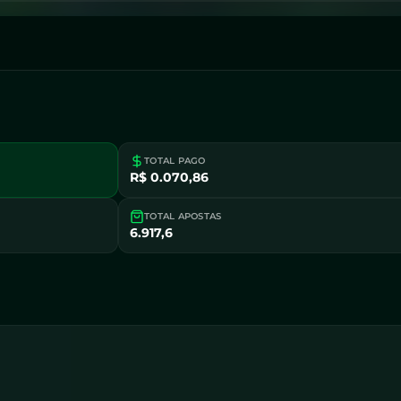
l na
Vera Bet
, desenvolvido pelo provedor
Pragmatic Play
. Com 
 com responsabilidade!
TOTAL PAGO
 valor da aposta e iniciar a rodada. O jogo é intuitivo e indicado
R$ 0.070,86
TOTAL APOSTAS
6.917,6
e opera com tecnologia RNG (Random Number Generator) certifi
oa relação entre risco e retorno.
o e depósitos via Pix. A plataforma é licenciada, reúne dezenas 
Margem da casa