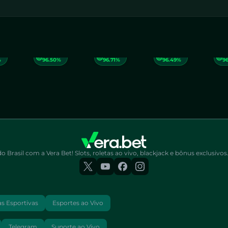
3.73%
RTP
RTP
RTP
RT
%
96.50%
96.71%
96.49%
9
JOGAR
JOGAR
JOGAR
JOG
 Brasil com a Vera Bet! Slots, roletas ao vivo, blackjack e bônus exclusiv
s Esportivas
Esportes ao Vivo
Telegram
Suporte ao Vivo