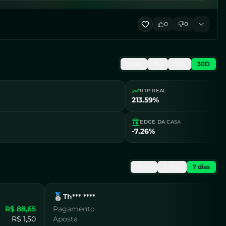
0
0
uma taxa de retorno ao jogador (RTP) média de até
Hoje
7D
15D
30D
RTP REAL
 tanto para iniciantes quanto para jogadores experientes da
213.59%
EDGE DA CASA
-7.26%
cada, garantindo resultados aleatórios e independentes
Hoje
3 dias
7 dias
de outros títulos da Pragmatic Play e promove o jogo
🥈
Th*** ****
R$ 88,65
Pagamento
R$ 1,50
Aposta