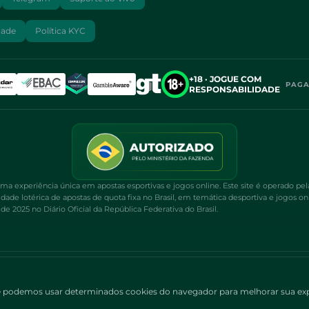
dade
Política KYC
+18 · JOGUE COM
PAG
RESPONSABILIDADE
a experiência única em apostas esportivas e jogos online. Este site é operado pe
ade lotérica de apostas de quota fixa no Brasil, em temática desportiva e jogos on
e 2025 no Diário Oficial da República Federativa do Brasil.
 usar determinados cookies do navegador para melhorar sua experiência ao usar nos
efício de Prestação Continuada (BPC).
CENTRAL DE JOGO RESPONSÁVEL
DENÚNCIAS
PRIVACIDADE
OUVIDORIA
ue podemos usar determinados cookies do navegador para melhorar sua expe
© 2026 Vera Bet. Todos os direitos reservados.