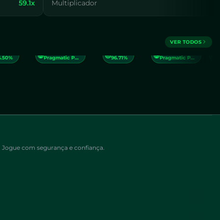
59.1
x
Multiplicador
VER TODOS
P
Provedor
RTP
Provedor
P
6.50%
Pragmatic Play
96.71%
Pragmatic Play
AR
JOGAR
JOGAR
JOGAR
os. Jogue com segurança e confiança.