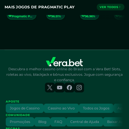
MAIS JOGOS DE PRAGMATIC PLAY
VER TODOS
Por que jogar The Ultimate 5 na Vera Bet
Provedor
RTP
RTP
RTP
Na
Vera Bet
Pragmatic Play
, você joga com total segurança, suporte
96.51%
96.96%
96.50
JOGAR
JOGAR
JOGAR
JOGAR
rápido e depósitos via Pix. A plataforma é licenciada,
reúne dezenas de outros títulos da Pragmatic Play e
promove o jogo responsável. Aposte com consciência!
RTP
Margem da casa
96.50%
3.50%
Descubra o melhor cassino online do Brasil com a Vera Bet! Slots,
roletas ao vivo, blackjack e bônus exclusivos. Jogue com segurança
e confiança.
APOSTE
Jogos de Cassino
Cassino ao Vivo
Todos os Jogos
Aposta
COMUNIDADE
Promoções
Blog
FAQ
Central de Ajuda
Baixar App
REGRAS