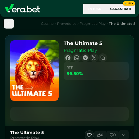
PIX
ENTRAR
CADASTRAR
Cassino
Provedores
Pragmatic Play
The Ultimate 5
The Ultimate 5
Pragmatic Play
RTP
96.50%
The Ultimate 5
0
0
Pragmatic Play