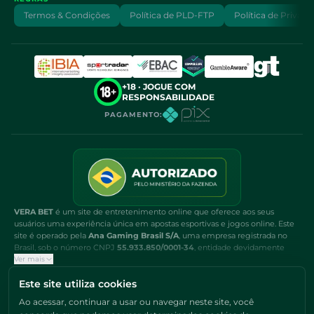
Termos & Condições
Política de PLD-FTP
Política de Privaci
+18 · JOGUE COM
RESPONSABILIDADE
PAGAMENTO
:
VERA BET
é um site de entretenimento online que oferece aos seus
usuários uma experiência única em apostas esportivas e jogos online. Este
site é operado pela
Ana Gaming Brasil S/A
, uma empresa registrada no
Brasil, sob o número CNPJ
55.933.850/0001-34
, entidade devidamente
Ver mais
autorizada a operar a modalidade lotérica de apostas de quota fixa no Brasil,
em temática desportiva e jogos online, conjuntamente, pela Secretaria de
Este site utiliza cookies
Prêmios e Apostas do Ministério da Fazenda, conforme Portaria SPA/MF
n.º 322/2025, publicada em 17 de fevereiro de 2025 no Diário Oficial da
CENTRAL DE JOGO RESPONSÁVEL
DENÚNCIAS
PRIVACIDADE
OUVIDORIA
Ao acessar, continuar a usar ou navegar neste site, você
República Federativa do Brasil.