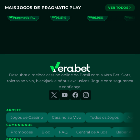
relação entre risco e retorno.
MAIS JOGOS DE PRAGMATIC PLAY
VER TODOS
Provedor
RTP
RTP
RTP
Por que jogar The Dog House Megaways na Vera
Pragmatic Play
96.51%
96.96%
96.50
JOGAR
JOGAR
JOGAR
JOGAR
Bet
Na
Vera Bet
, você joga com total segurança, suporte
rápido e depósitos via Pix. A plataforma é licenciada,
reúne dezenas de outros títulos da Pragmatic Play e
promove o jogo responsável. Aposte com consciência!
RTP
Margem da casa
96.55%
3.45%
Descubra o melhor cassino online do Brasil com a Vera Bet! Slots,
roletas ao vivo, blackjack e bônus exclusivos. Jogue com segurança
e confiança.
APOSTE
Jogos de Cassino
Cassino ao Vivo
Todos os Jogos
Aposta
COMUNIDADE
Promoções
Blog
FAQ
Central de Ajuda
Baixar App
REGRAS