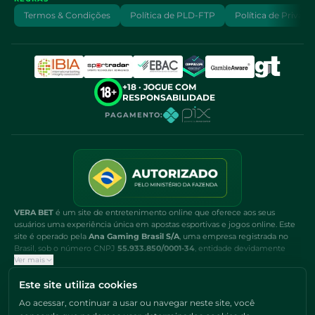
Termos & Condições
Política de PLD-FTP
Política de Privaci
+18 · JOGUE COM
RESPONSABILIDADE
PAGAMENTO
:
VERA BET
é um site de entretenimento online que oferece aos seus
usuários uma experiência única em apostas esportivas e jogos online. Este
site é operado pela
Ana Gaming Brasil S/A
, uma empresa registrada no
Brasil, sob o número CNPJ
55.933.850/0001-34
, entidade devidamente
Ver mais
autorizada a operar a modalidade lotérica de apostas de quota fixa no Brasil,
em temática desportiva e jogos online, conjuntamente, pela Secretaria de
Este site utiliza cookies
Prêmios e Apostas do Ministério da Fazenda, conforme Portaria SPA/MF
n.º 322/2025, publicada em 17 de fevereiro de 2025 no Diário Oficial da
CENTRAL DE JOGO RESPONSÁVEL
DENÚNCIAS
PRIVACIDADE
OUVIDORIA
Ao acessar, continuar a usar ou navegar neste site, você
República Federativa do Brasil.