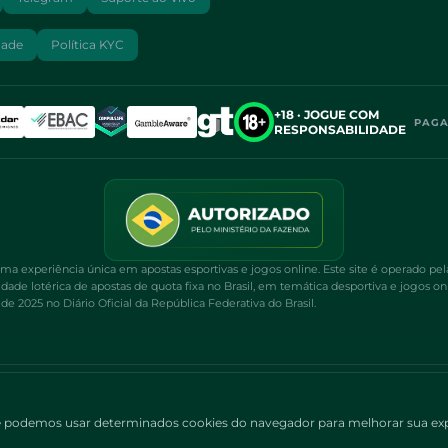
dade
Política KYC
+18 · JOGUE COM
PAG
RESPONSABILIDADE
a experiência única em apostas esportivas e jogos online. Este site é operado pe
ade lotérica de apostas de quota fixa no Brasil, em temática desportiva e jogos on
e 2025 no Diário Oficial da República Federativa do Brasil.
 usar determinados cookies do navegador para melhorar sua experiência ao usar nos
efício de Prestação Continuada (BPC).
CENTRAL DE JOGO RESPONSÁVEL
DENÚNCIAS
PRIVACIDADE
OUVIDORIA
ue podemos usar determinados cookies do navegador para melhorar sua expe
© 2026 Vera Bet. Todos os direitos reservados.