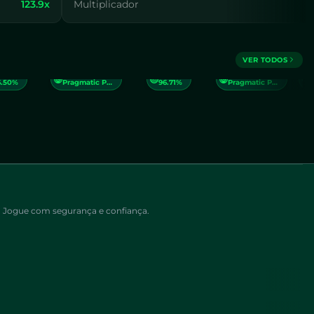
123.9
x
Multiplicador
VER TODOS
P
Provedor
RTP
Provedor
P
6.50%
Pragmatic Play
96.71%
Pragmatic Play
AR
JOGAR
JOGAR
JOGAR
os. Jogue com segurança e confiança.