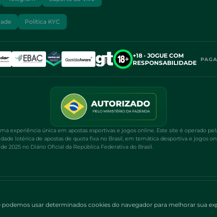
dade
Política KYC
+18 · JOGUE COM
PAG
RESPONSABILIDADE
a experiência única em apostas esportivas e jogos online. Este site é operado pe
ade lotérica de apostas de quota fixa no Brasil, em temática desportiva e jogos on
e 2025 no Diário Oficial da República Federativa do Brasil.
 usar determinados cookies do navegador para melhorar sua experiência ao usar nos
efício de Prestação Continuada (BPC).
CENTRAL DE JOGO RESPONSÁVEL
DENÚNCIAS
PRIVACIDADE
OUVIDORIA
ue podemos usar determinados cookies do navegador para melhorar sua expe
© 2026 Vera Bet. Todos os direitos reservados.