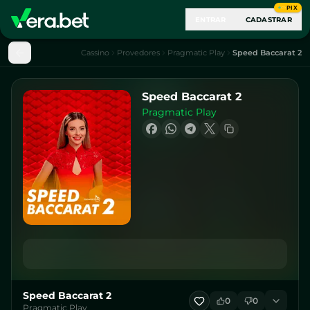
PIX
ENTRAR
CADASTRAR
Cassino
Provedores
Pragmatic Play
Speed Baccarat 2
Speed Baccarat 2
Pragmatic Play
Speed Baccarat 2
0
0
Pragmatic Play