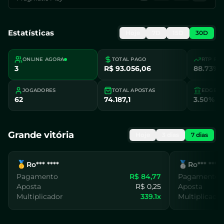
Santa's Great Gifts
é um jogo de cassino online
Estatísticas
disponível na
Vera Bet
, desenvolvido pelo provedor
Hoje
7D
15D
30D
Pragmatic Play
. Com uma taxa de retorno ao jogador
(RTP) média de até
96.25%
, você pode jogar agora
ONLINE AGORA
TOTAL PAGO
RTP RE
mesmo e se divertir. Jogue com responsabilidade!
3
R$ 93.056,06
88.73%
Como jogar Santa's Great Gifts na Vera Bet
JOGADORES
TOTAL APOSTAS
EDGE D
62
Para começar a jogar
Santa's Great Gifts
74.187,1
, basta
3.50%
ajustar o valor da aposta e iniciar a rodada. O jogo é
intuitivo e indicado tanto para iniciantes quanto para
jogadores experientes da Pragmatic Play.
Grande vitória
Hoje
3 dias
7 dias
Sobre o Santa's Great Gifts
🥇
🥈
Ro*** ****
Ro*** ****
O
Santa's Great Gifts
é desenvolvido pela
Pragmatic
Play
Pagamento
e opera com tecnologia RNG (Random Number
R$ 84,77
Pagamento
Aposta
R$ 0,25
Aposta
Generator) certificada, garantindo resultados
Multiplicador
339.1
x
Multiplicado
aleatórios e independentes em cada rodada. Com RTP
médio de
96.25%
, oferece uma boa relação entre risco
e retorno.