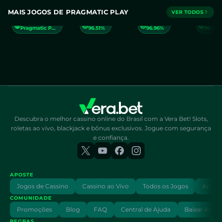
MAIS JOGOS DE PRAGMATIC PLAY
VER TODOS
Por que jogar Santa's Great Gifts na Vera Bet
Provedor
RTP
RTP
RTP
Na
Vera Bet
Pragmatic Play
, você joga com total segurança, suporte
96.51%
96.96%
96.50
JOGAR
JOGAR
JOGAR
JOGAR
rápido e depósitos via Pix. A plataforma é licenciada,
reúne dezenas de outros títulos da Pragmatic Play e
promove o jogo responsável. Aposte com consciência!
RTP
Margem da casa
96.25%
3.75%
Descubra o melhor cassino online do Brasil com a Vera Bet! Slots,
roletas ao vivo, blackjack e bônus exclusivos. Jogue com segurança
e confiança.
APOSTE
Jogos de Cassino
Cassino ao Vivo
Todos os Jogos
Aposta
COMUNIDADE
Promoções
Blog
FAQ
Central de Ajuda
Baixar App
REGRAS