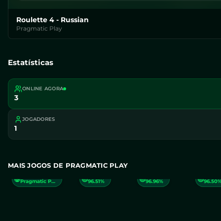
Roulette 4 - Russian
Pragmatic Play
Roulette 4 - Russian
é um jogo de cassino online disponív
Estatísticas
você pode jogar agora mesmo e se divertir. Jogue com res
Como jogar Roulette 4 - Russian na Vera Bet
ONLINE AGORA
Para começar a jogar
Roulette 4 - Russian
, basta ajustar 
3
Pragmatic Play.
JOGADORES
Sobre o Roulette 4 - Russian
1
O
Roulette 4 - Russian
é desenvolvido pela
Pragmatic Pla
em cada rodada. Com RTP médio de
97%
, oferece uma boa 
MAIS JOGOS DE PRAGMATIC PLAY
Por que jogar Roulette 4 - Russian na Vera Bet
Provedor
RTP
RTP
RTP
Na
Vera Bet
Pragmatic Play
, você joga com total segurança, suporte rápid
96.51%
96.96%
96.50
JOGAR
JOGAR
JOGAR
JOGAR
responsável. Aposte com consciência!