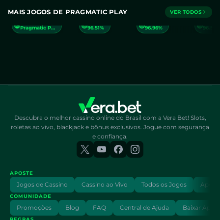
MAIS JOGOS DE PRAGMATIC PLAY
VER TODOS
Por que jogar Reel Banks na Vera Bet
Provedor
RTP
RTP
RTP
Na
Vera Bet
Pragmatic Play
, você joga com total segurança, suporte
96.51%
96.96%
96.50
JOGAR
JOGAR
JOGAR
JOGAR
rápido e depósitos via Pix. A plataforma é licenciada,
reúne dezenas de outros títulos da Pragmatic Play e
promove o jogo responsável. Aposte com consciência!
RTP
Margem da casa
96.04%
3.96%
Descubra o melhor cassino online do Brasil com a Vera Bet! Slots,
roletas ao vivo, blackjack e bônus exclusivos. Jogue com segurança
e confiança.
APOSTE
Jogos de Cassino
Cassino ao Vivo
Todos os Jogos
Aposta
COMUNIDADE
Promoções
Blog
FAQ
Central de Ajuda
Baixar App
REGRAS