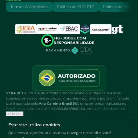
Termos & Condições
Política de PLD-FTP
Política de Privaci
+18 · JOGUE COM
RESPONSABILIDADE
PAGAMENTO
:
VERA BET
é um site de entretenimento online que oferece aos seus
usuários uma experiência única em apostas esportivas e jogos online. Este
site é operado pela
Ana Gaming Brasil S/A
, uma empresa registrada no
Brasil, sob o número CNPJ
55.933.850/0001-34
, entidade devidamente
Ver mais
autorizada a operar a modalidade lotérica de apostas de quota fixa no Brasil,
em temática desportiva e jogos online, conjuntamente, pela Secretaria de
Este site utiliza cookies
Prêmios e Apostas do Ministério da Fazenda, conforme Portaria SPA/MF
n.º 322/2025, publicada em 17 de fevereiro de 2025 no Diário Oficial da
CENTRAL DE JOGO RESPONSÁVEL
DENÚNCIAS
PRIVACIDADE
OUVIDORIA
Ao acessar, continuar a usar ou navegar neste site, você
República Federativa do Brasil.