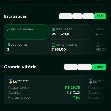
Reel Banks
é um jogo de cassino online disponível na
Estatísticas
Vera Bet
, desenvolvido pelo provedor
Hoje
Pragmatic Play
7D
15D
30D
.
Com uma taxa de retorno ao jogador (RTP) média de
até
96.04%
, você pode jogar agora mesmo e se
ONLINE AGORA
TOTAL PAGO
RTP RE
divertir. Jogue com responsabilidade!
1
R$ 1.628,05
465.68%
Como jogar Reel Banks na Vera Bet
JOGADORES
TOTAL APOSTAS
EDGE D
3
Para começar a jogar
Reel Banks
7.931,00
, basta ajustar o
-53.25%
valor da aposta e iniciar a rodada. O jogo é intuitivo e
indicado tanto para iniciantes quanto para jogadores
experientes da Pragmatic Play.
Grande vitória
Hoje
3 dias
7 dias
Sobre o Reel Banks
🥇
🥈
Le*** ****
Le*** ****
O
Reel Banks
é desenvolvido pela
Pragmatic Play
e
opera com tecnologia RNG (Random Number
Pagamento
R$ 29,75
Pagamento
Aposta
R$ 0,25
Aposta
Generator) certificada, garantindo resultados
Multiplicador
119
x
Multiplicado
aleatórios e independentes em cada rodada. Com RTP
médio de
96.04%
, oferece uma boa relação entre risco
e retorno.