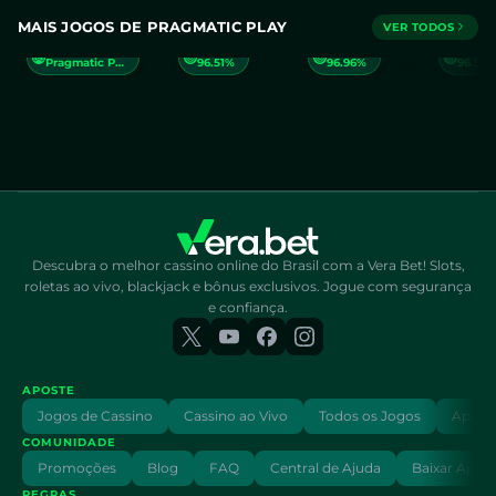
MAIS JOGOS DE PRAGMATIC PLAY
VER TODOS
Por que jogar Queen of Gods na Vera Bet
Provedor
RTP
RTP
RTP
Na
Vera Bet
Pragmatic Play
, você joga com total segurança, suporte
96.51%
96.96%
96.50
JOGAR
JOGAR
JOGAR
JOGAR
rápido e depósitos via Pix. A plataforma é licenciada,
reúne dezenas de outros títulos da Pragmatic Play e
promove o jogo responsável. Aposte com consciência!
RTP
Margem da casa
96.38%
3.62%
Descubra o melhor cassino online do Brasil com a Vera Bet! Slots,
roletas ao vivo, blackjack e bônus exclusivos. Jogue com segurança
e confiança.
APOSTE
Jogos de Cassino
Cassino ao Vivo
Todos os Jogos
Aposta
COMUNIDADE
Promoções
Blog
FAQ
Central de Ajuda
Baixar App
REGRAS