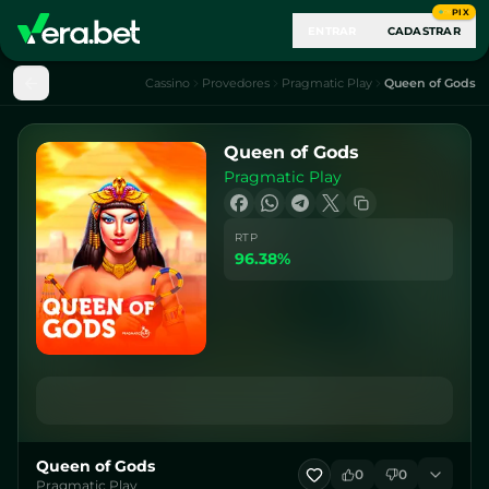
PIX
ENTRAR
CADASTRAR
Cassino
Provedores
Pragmatic Play
Queen of Gods
Queen of Gods
Pragmatic Play
RTP
96.38%
Queen of Gods
0
0
Pragmatic Play