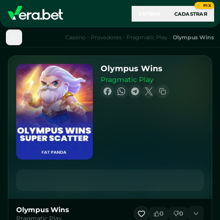
PIX
ENTRAR
CADASTRAR
Cassino
Provedores
Pragmatic Play
Olympus Wins
Olympus Wins
Pragmatic Play
Olympus Wins
0
0
Pragmatic Play