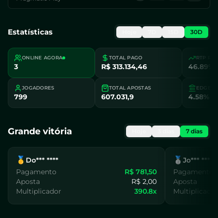
Olympus Wins
é um jogo de cassino online disponível
Estatísticas
na
Vera Bet
, desenvolvido pelo provedor
Hoje
7D
Pragmatic
15D
30D
Play
. Com uma taxa de retorno ao jogador (RTP)
média de até
97%
, você pode jogar agora mesmo e se
ONLINE AGORA
TOTAL PAGO
RTP RE
divertir. Jogue com responsabilidade!
3
R$ 313.134,46
46.89%
Como jogar Olympus Wins na Vera Bet
JOGADORES
TOTAL APOSTAS
EDGE D
799
Para começar a jogar
Olympus Wins
607.031,9
, basta ajustar o
4.58%
valor da aposta e iniciar a rodada. O jogo é intuitivo e
indicado tanto para iniciantes quanto para jogadores
experientes da Pragmatic Play.
Grande vitória
Hoje
3 dias
7 dias
Sobre o Olympus Wins
🥇
🥈
Do*** ****
Jo*** ****
O
Olympus Wins
é desenvolvido pela
Pragmatic Play
e opera com tecnologia RNG (Random Number
Pagamento
R$ 781,50
Pagamento
Aposta
R$ 2,00
Aposta
Generator) certificada, garantindo resultados
Multiplicador
390.8
x
Multiplicado
aleatórios e independentes em cada rodada. Com RTP
médio de
97%
, oferece uma boa relação entre risco e
retorno.