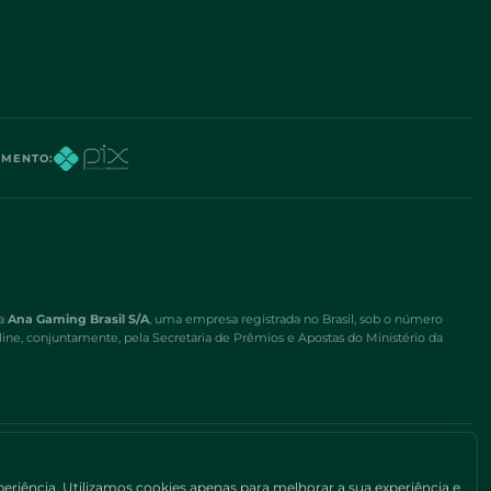
AMENTO
:
la
Ana Gaming Brasil S/A
, uma empresa registrada no Brasil, sob o número
line, conjuntamente, pela Secretaria de Prêmios e Apostas do Ministério da
so site. Utilizamos cookies apenas para melhorar a sua experiência e isso não
riência. Utilizamos cookies apenas para melhorar a sua experiência e