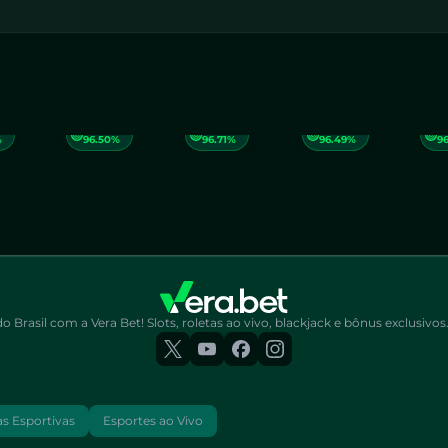
3.45%
RTP
RTP
RTP
RT
%
96.50%
96.71%
96.49%
9
JOGAR
JOGAR
JOGAR
JOG
 Brasil com a Vera Bet! Slots, roletas ao vivo, blackjack e bônus exclusiv
s Esportivas
Esportes ao Vivo