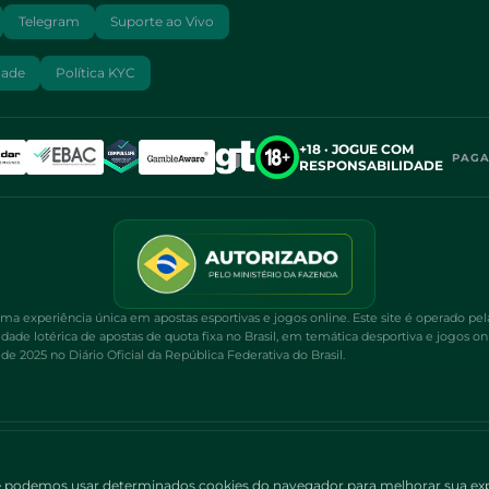
Telegram
Suporte ao Vivo
dade
Política KYC
+18 · JOGUE COM
PAG
RESPONSABILIDADE
a experiência única em apostas esportivas e jogos online. Este site é operado pe
ade lotérica de apostas de quota fixa no Brasil, em temática desportiva e jogos on
e 2025 no Diário Oficial da República Federativa do Brasil.
 usar determinados cookies do navegador para melhorar sua experiência ao usar nos
efício de Prestação Continuada (BPC).
CENTRAL DE JOGO RESPONSÁVEL
DENÚNCIAS
PRIVACIDADE
OUVIDORIA
ue podemos usar determinados cookies do navegador para melhorar sua expe