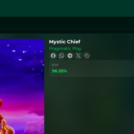
Mystic Chief
Pragmatic Play
RTP
96.55%