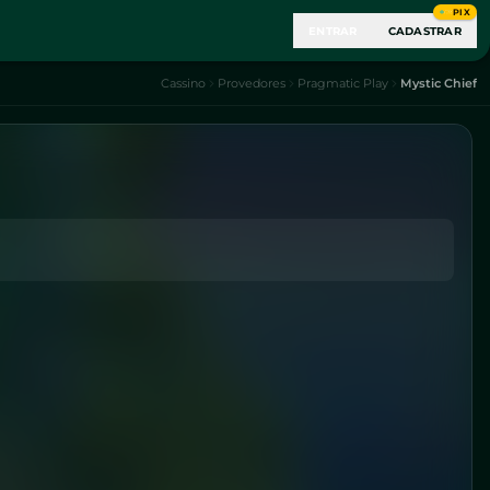
PIX
ENTRAR
CADASTRAR
Cassino
Provedores
Pragmatic Play
Mystic Chief