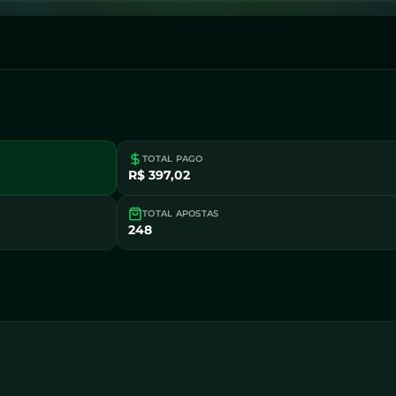
a Bet
, desenvolvido pelo provedor
Pragmatic Play
. Com uma tax
bilidade!
TOTAL PAGO
a aposta e iniciar a rodada. O jogo é intuitivo e indicado tanto p
R$ 397,02
TOTAL APOSTAS
248
 com tecnologia RNG (Random Number Generator) certificada, g
o entre risco e retorno.
o e depósitos via Pix. A plataforma é licenciada, reúne dezenas 
Margem da casa