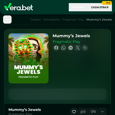
PIX
ENTRAR
CADASTRAR
Cassino
Provedores
Pragmatic Play
Mummy’s Jewels
Mummy’s Jewels
Pragmatic Play
Mummy’s Jewels
0
0
Pragmatic Play