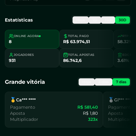
Mummy’s Jewels
é um jogo de cassino online
Estatísticas
disponível na
Vera Bet
, desenvolvido pelo provedor
Hoje
7D
15D
30D
Pragmatic Play
. Com uma taxa de retorno ao jogador
(RTP) média de até
97%
, você pode jogar agora
ONLINE AGORA
TOTAL PAGO
RTP RE
mesmo e se divertir. Jogue com responsabilidade!
8
R$ 63.974,51
58.32%
Como jogar Mummy’s Jewels na Vera Bet
JOGADORES
TOTAL APOSTAS
EDGE D
931
Para começar a jogar
Mummy’s Jewels
86.742,6
, basta ajustar
3.61%
o valor da aposta e iniciar a rodada. O jogo é intuitivo
e indicado tanto para iniciantes quanto para jogadores
experientes da Pragmatic Play.
Grande vitória
Hoje
3 dias
7 dias
Sobre o Mummy’s Jewels
🥇
🥈
Ca*** ****
Gl*** ****
O
Mummy’s Jewels
é desenvolvido pela
Pragmatic
Play
Pagamento
e opera com tecnologia RNG (Random Number
R$ 581,40
Pagamento
Aposta
R$ 1,80
Aposta
Generator) certificada, garantindo resultados
Multiplicador
323
x
Multiplicado
aleatórios e independentes em cada rodada. Com RTP
médio de
97%
, oferece uma boa relação entre risco e
retorno.