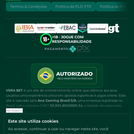
Termos & Condições
Política de PLD-FTP
Política de Privaci
+18 · JOGUE COM
RESPONSABILIDADE
PAGAMENTO
:
VERA BET
é um site de entretenimento online que oferece aos seus
usuários uma experiência única em apostas esportivas e jogos online. Este
site é operado pela
Ana Gaming Brasil S/A
, uma empresa registrada no
Brasil, sob o número CNPJ
55.933.850/0001-34
, entidade devidamente
Ver mais
autorizada a operar a modalidade lotérica de apostas de quota fixa no Brasil,
em temática desportiva e jogos online, conjuntamente, pela Secretaria de
Este site utiliza cookies
Prêmios e Apostas do Ministério da Fazenda, conforme Portaria SPA/MF
n.º 322/2025, publicada em 17 de fevereiro de 2025 no Diário Oficial da
CENTRAL DE JOGO RESPONSÁVEL
DENÚNCIAS
PRIVACIDADE
OUVIDORIA
Ao acessar, continuar a usar ou navegar neste site, você
República Federativa do Brasil.