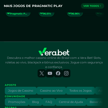
MAIS JOGOS DE PRAGMATIC PLAY
VER TODOS
Por que jogar Money Time na Vera Bet
Provedor
RTP
RTP
RTP
Na
Vera Bet
Pragmatic Play
, você joga com total segurança, suporte
96.51%
96.96%
96.50
JOGAR
JOGAR
JOGAR
JOGAR
rápido e depósitos via Pix. A plataforma é licenciada,
reúne dezenas de outros títulos da Pragmatic Play e
promove o jogo responsável. Aposte com consciência!
Descubra o melhor cassino online do Brasil com a Vera Bet! Slots,
roletas ao vivo, blackjack e bônus exclusivos. Jogue com segurança
e confiança.
APOSTE
Jogos de Cassino
Cassino ao Vivo
Todos os Jogos
Aposta
COMUNIDADE
Promoções
Blog
FAQ
Central de Ajuda
Baixar App
REGRAS