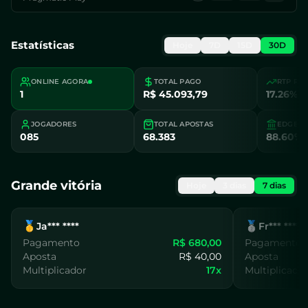
Money Time
é um jogo de cassino online disponível
Estatísticas
na
Vera Bet
, desenvolvido pelo provedor
Hoje
7D
Pragmatic
15D
30D
Play
. Com uma taxa de retorno ao jogador (RTP)
média de até
97%
, você pode jogar agora mesmo e se
ONLINE AGORA
TOTAL PAGO
RTP RE
divertir. Jogue com responsabilidade!
1
R$ 45.093,79
17.26%
Como jogar Money Time na Vera Bet
JOGADORES
TOTAL APOSTAS
EDGE D
085
Para começar a jogar
Money Time
68.383
, basta ajustar o
88.60%
valor da aposta e iniciar a rodada. O jogo é intuitivo e
indicado tanto para iniciantes quanto para jogadores
experientes da Pragmatic Play.
Grande vitória
Hoje
3 dias
7 dias
Sobre o Money Time
🥇
🥈
Ja*** ****
Fr*** ****
O
Money Time
é desenvolvido pela
Pragmatic Play
e
opera com tecnologia RNG (Random Number
Pagamento
R$ 680,00
Pagamento
Aposta
R$ 40,00
Aposta
Generator) certificada, garantindo resultados
Multiplicador
17
x
Multiplicado
aleatórios e independentes em cada rodada. Com RTP
médio de
97%
, oferece uma boa relação entre risco e
retorno.