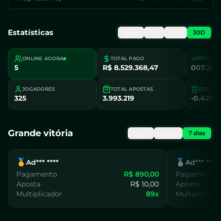
Mega Sic Bac
é um jogo de cassino online disponível
Estatísticas
na
Vera Bet
, desenvolvido pelo provedor
Hoje
7D
Pragmatic
15D
30D
Play
. Com uma taxa de retorno ao jogador (RTP)
média de até
97%
, você pode jogar agora mesmo e se
ONLINE AGORA
TOTAL PAGO
RTP RE
divertir. Jogue com responsabilidade!
5
R$ 8.529.368,47
007.26%
Como jogar Mega Sic Bac na Vera Bet
JOGADORES
TOTAL APOSTAS
EDGE D
325
Para começar a jogar
Mega Sic Bac
3.993.219
, basta ajustar o
-0.42%
valor da aposta e iniciar a rodada. O jogo é intuitivo e
indicado tanto para iniciantes quanto para jogadores
experientes da Pragmatic Play.
Grande vitória
Hoje
3 dias
7 dias
Sobre o Mega Sic Bac
🥇
🥈
Ad*** ****
Ad*** ****
O
Mega Sic Bac
é desenvolvido pela
Pragmatic Play
e
opera com tecnologia RNG (Random Number
Pagamento
R$ 890,00
Pagamento
Aposta
R$ 10,00
Aposta
Generator) certificada, garantindo resultados
Multiplicador
89
x
Multiplicado
aleatórios e independentes em cada rodada. Com RTP
médio de
97%
, oferece uma boa relação entre risco e
retorno.