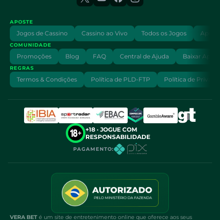
APOSTE
Jogos de Cassino
Cassino ao Vivo
Todos os Jogos
Aposta
COMUNIDADE
Promoções
Blog
FAQ
Central de Ajuda
Baixar App
REGRAS
Termos & Condições
Política de PLD-FTP
Política de Privaci
+18 · JOGUE COM
RESPONSABILIDADE
PAGAMENTO
:
VERA BET
é um site de entretenimento online que oferece aos seus