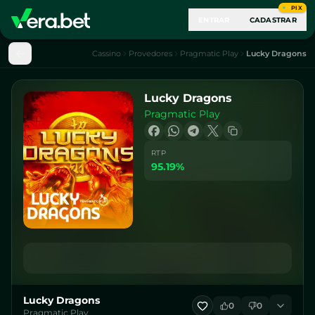
PIX
ENTRAR
CADASTRAR
Cassino
Provedores
Pragmatic Play
Lucky Dragons
Lucky Dragons
Pragmatic Play
RTP
95.19%
Lucky Dragons
0
0
Pragmatic Play