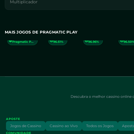
Multiplicador
MAIS JOGOS DE PRAGMATIC PLAY
Provedor
RTP
RTP
RTP
Pragmatic Play
96.51%
96.96%
96.50
JOGAR
JOGAR
JOGAR
JOGAR
Descubra o melhor cassino online do
APOSTE
Jogos de Cassino
Cassino ao Vivo
Todos os Jogos
Aposta
COMUNIDADE