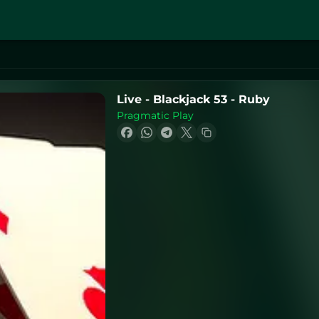
Live - Blackjack 53 - Ruby
Pragmatic Play