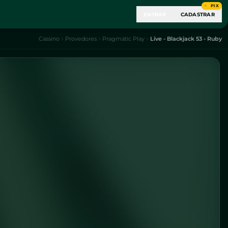
PIX
ENTRAR
CADASTRAR
Cassino
Provedores
Pragmatic Play
Live - Blackjack 53 - Ruby