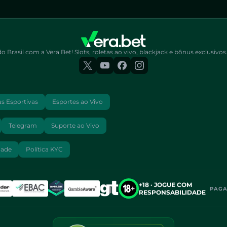
 Brasil com a Vera Bet! Slots, roletas ao vivo, blackjack e bônus exclusiv
s Esportivas
Esportes ao Vivo
Telegram
Suporte ao Vivo
dade
Política KYC
+18 · JOGUE COM
PAG
RESPONSABILIDADE