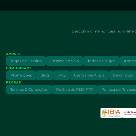
Descubra o melhor cassino online do
APOSTE
Jogos de Cassino
Cassino ao Vivo
Todos os Jogos
Aposta
COMUNIDADE
Promoções
Blog
FAQ
Central de Ajuda
Baixar App
REGRAS
Termos & Condições
Política de PLD-FTP
Política de Privaci