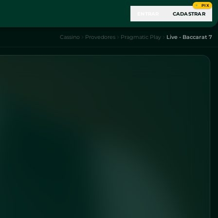
PIX
ENTRAR
CADASTRAR
Cassino
Provedores
Pragmatic Play
Live - Baccarat 7