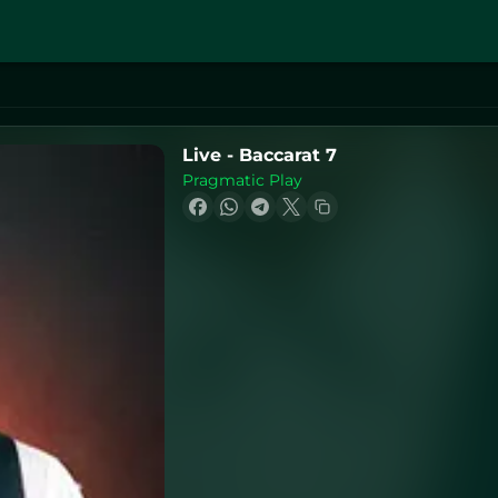
Live - Baccarat 7
Pragmatic Play