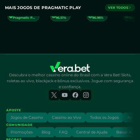
MAIS JOGOS DE PRAGMATIC PLAY
VER TODOS
Por que jogar Leprechaun Song na Vera Bet
Provedor
RTP
RTP
RTP
Na
Vera Bet
Pragmatic Play
, você joga com total segurança, suporte
96.51%
96.96%
96.50
JOGAR
JOGAR
JOGAR
JOGAR
rápido e depósitos via Pix. A plataforma é licenciada,
reúne dezenas de outros títulos da Pragmatic Play e
promove o jogo responsável. Aposte com consciência!
RTP
Margem da casa
96.46%
3.54%
Descubra o melhor cassino online do Brasil com a Vera Bet! Slots,
roletas ao vivo, blackjack e bônus exclusivos. Jogue com segurança
e confiança.
APOSTE
Jogos de Cassino
Cassino ao Vivo
Todos os Jogos
Aposta
COMUNIDADE
Promoções
Blog
FAQ
Central de Ajuda
Baixar App
REGRAS