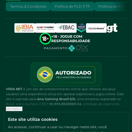
Termos & Condições
Política de PLD-FTP
Política de Privaci
+18 · JOGUE COM
RESPONSABILIDADE
PAGAMENTO
:
VERA BET
é um site de entretenimento online que oferece aos seus
usuários uma experiência única em apostas esportivas e jogos online. Este
site é operado pela
Ana Gaming Brasil S/A
, uma empresa registrada no
Brasil, sob o número CNPJ
55.933.850/0001-34
, entidade devidamente
Ver mais
autorizada a operar a modalidade lotérica de apostas de quota fixa no Brasil,
em temática desportiva e jogos online, conjuntamente, pela Secretaria de
Este site utiliza cookies
Prêmios e Apostas do Ministério da Fazenda, conforme Portaria SPA/MF
n.º 322/2025, publicada em 17 de fevereiro de 2025 no Diário Oficial da
CENTRAL DE JOGO RESPONSÁVEL
DENÚNCIAS
PRIVACIDADE
OUVIDORIA
Ao acessar, continuar a usar ou navegar neste site, você
República Federativa do Brasil.