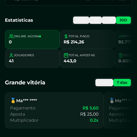
Juicy Fruits Multihold
é um jogo de cassino online
Estatísticas
disponível na
Vera Bet
, desenvolvido pelo provedor
Hoje
7D
15D
30D
Pragmatic Play
. Com uma taxa de retorno ao jogador
(RTP) média de até
96.04%
, você pode jogar agora
ONLINE AGORA
TOTAL PAGO
RTP RE
mesmo e se divertir. Jogue com responsabilidade!
0
R$ 214,26
92.77%
Como jogar Juicy Fruits Multihold na Vera Bet
JOGADORES
TOTAL APOSTAS
EDGE D
41
Para começar a jogar
Juicy Fruits Multihold
443,0
, basta
0.66%
ajustar o valor da aposta e iniciar a rodada. O jogo é
intuitivo e indicado tanto para iniciantes quanto para
jogadores experientes da Pragmatic Play.
Grande vitória
3 dias
7 dias
Sobre o Juicy Fruits Multihold
🥇
🥈
Ma*** ****
Ma*** ****
O
Juicy Fruits Multihold
é desenvolvido pela
Pragmatic Play
Pagamento
e opera com tecnologia RNG
R$ 5,60
Pagamento
Aposta
R$ 25,00
Aposta
(Random Number Generator) certificada, garantindo
Multiplicador
0.2
x
Multiplicado
resultados aleatórios e independentes em cada
rodada. Com RTP médio de
96.04%
, oferece uma boa
relação entre risco e retorno.