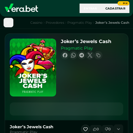
PIX
ENTRAR
CADASTRAR
Cassino
Provedores
Pragmatic Play
Joker’s Jewels Cash
Joker’s Jewels Cash
Pragmatic Play
Joker’s Jewels Cash
0
0
Pragmatic Play