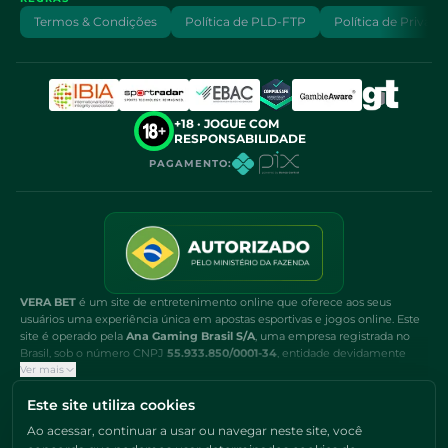
Termos & Condições
Política de PLD-FTP
Política de Privaci
+18 · JOGUE COM
RESPONSABILIDADE
PAGAMENTO
:
VERA BET
é um site de entretenimento online que oferece aos seus
usuários uma experiência única em apostas esportivas e jogos online. Este
site é operado pela
Ana Gaming Brasil S/A
, uma empresa registrada no
Brasil, sob o número CNPJ
55.933.850/0001-34
, entidade devidamente
Ver mais
autorizada a operar a modalidade lotérica de apostas de quota fixa no Brasil,
em temática desportiva e jogos online, conjuntamente, pela Secretaria de
Este site utiliza cookies
Prêmios e Apostas do Ministério da Fazenda, conforme Portaria SPA/MF
n.º 322/2025, publicada em 17 de fevereiro de 2025 no Diário Oficial da
CENTRAL DE JOGO RESPONSÁVEL
DENÚNCIAS
PRIVACIDADE
OUVIDORIA
Ao acessar, continuar a usar ou navegar neste site, você
República Federativa do Brasil.