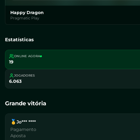
Happy Dragon
Pragmatic Play
Happy Dragon
é um jogo de cassino online disponível na
V
Estatísticas
pode jogar agora mesmo e se divertir. Jogue com responsa
Como jogar Happy Dragon na Vera Bet
ONLINE AGORA
Para começar a jogar
Happy Dragon
, basta ajustar o valo
19
Pragmatic Play.
JOGADORES
Sobre o Happy Dragon
6.063
O
Happy Dragon
é desenvolvido pela
Pragmatic Play
e op
cada rodada. Com RTP médio de
96.5%
, oferece uma boa re
Grande vitória
Por que jogar Happy Dragon na Vera Bet
Na
Vera Bet
, você joga com total segurança, suporte rápid
🥇
Jo*** ****
responsável. Aposte com consciência!
Pagamento
Aposta
RTP