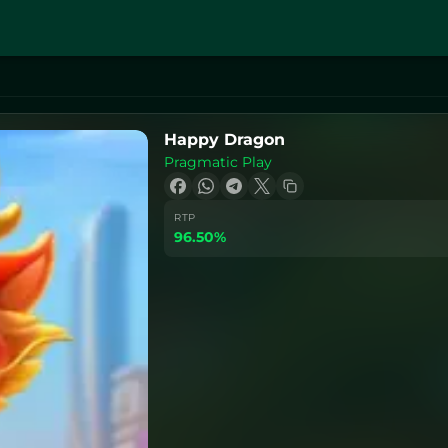
Happy Dragon
Pragmatic Play
RTP
96.50%