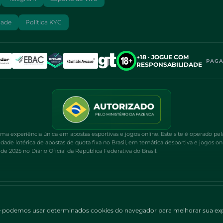
dade
Política KYC
+18 · JOGUE COM
PAG
RESPONSABILIDADE
a experiência única em apostas esportivas e jogos online. Este site é operado pe
ade lotérica de apostas de quota fixa no Brasil, em temática desportiva e jogos on
e 2025 no Diário Oficial da República Federativa do Brasil.
 usar determinados cookies do navegador para melhorar sua experiência ao usar nos
efício de Prestação Continuada (BPC).
CENTRAL DE JOGO RESPONSÁVEL
DENÚNCIAS
PRIVACIDADE
OUVIDORIA
ue podemos usar determinados cookies do navegador para melhorar sua expe
© 2026 Vera Bet. Todos os direitos reservados.