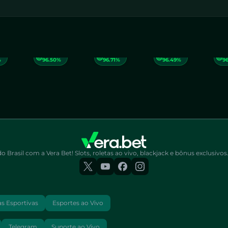
3.50%
RTP
RTP
RTP
RT
%
96.50%
96.71%
96.49%
9
JOGAR
JOGAR
JOGAR
JOG
 Brasil com a Vera Bet! Slots, roletas ao vivo, blackjack e bônus exclusiv
s Esportivas
Esportes ao Vivo
Telegram
Suporte ao Vivo