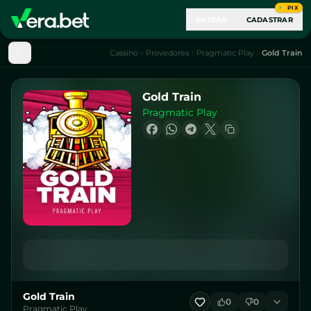
PIX
ENTRAR
CADASTRAR
Cassino
Provedores
Pragmatic Play
Gold Train
Gold Train
Pragmatic Play
Gold Train
0
0
Pragmatic Play