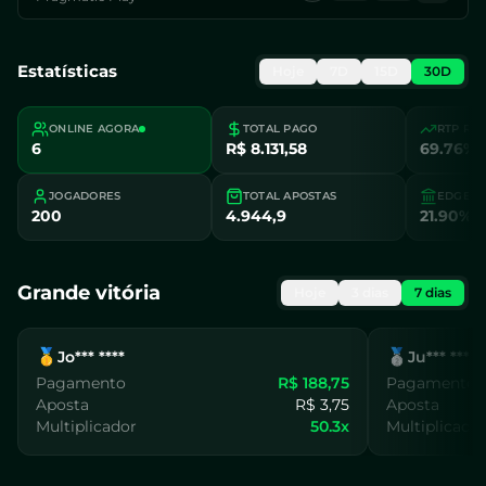
Gold Train
é um jogo de cassino online disponível na
Estatísticas
Vera Bet
, desenvolvido pelo provedor
Hoje
Pragmatic Play
7D
15D
30D
.
Com uma taxa de retorno ao jogador (RTP) média de
até
97%
, você pode jogar agora mesmo e se divertir.
ONLINE AGORA
TOTAL PAGO
RTP RE
Jogue com responsabilidade!
6
R$ 8.131,58
69.76%
Como jogar Gold Train na Vera Bet
JOGADORES
TOTAL APOSTAS
EDGE D
200
Para começar a jogar
Gold Train
4.944,9
, basta ajustar o valor
21.90%
da aposta e iniciar a rodada. O jogo é intuitivo e
indicado tanto para iniciantes quanto para jogadores
experientes da Pragmatic Play.
Grande vitória
Hoje
3 dias
7 dias
Sobre o Gold Train
🥇
🥈
Jo*** ****
Ju*** ****
O
Gold Train
é desenvolvido pela
Pragmatic Play
e
opera com tecnologia RNG (Random Number
Pagamento
R$ 188,75
Pagamento
Aposta
R$ 3,75
Aposta
Generator) certificada, garantindo resultados
Multiplicador
50.3
x
Multiplicado
aleatórios e independentes em cada rodada. Com RTP
médio de
97%
, oferece uma boa relação entre risco e
retorno.