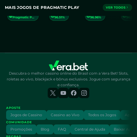
MAIS JOGOS DE PRAGMATIC PLAY
VER TODOS
Por que jogar Gold Train na Vera Bet
Provedor
RTP
RTP
RTP
Na
Vera Bet
Pragmatic Play
, você joga com total segurança, suporte
96.51%
96.96%
96.50
JOGAR
JOGAR
JOGAR
JOGAR
rápido e depósitos via Pix. A plataforma é licenciada,
reúne dezenas de outros títulos da Pragmatic Play e
promove o jogo responsável. Aposte com consciência!
Descubra o melhor cassino online do Brasil com a Vera Bet! Slots,
roletas ao vivo, blackjack e bônus exclusivos. Jogue com segurança
e confiança.
APOSTE
Jogos de Cassino
Cassino ao Vivo
Todos os Jogos
Aposta
COMUNIDADE
Promoções
Blog
FAQ
Central de Ajuda
Baixar App
REGRAS