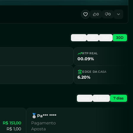
0
0
a taxa de retorno ao jogador (RTP) média de até
96.46%
,
Hoje
7D
15D
30D
RTP REAL
nto para iniciantes quanto para jogadores experientes da
00.09%
EDGE DA CASA
6.20%
da, garantindo resultados aleatórios e independentes em
Hoje
3 dias
7 dias
de outros títulos da Pragmatic Play e promove o jogo
🥈
Pa*** ****
R$ 151,00
Pagamento
R$ 1,00
Aposta