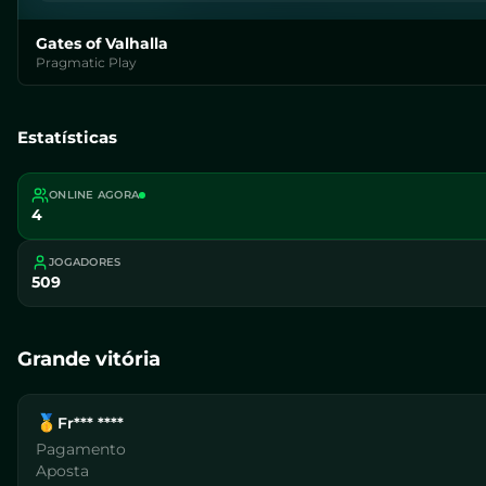
Gates of Valhalla
Pragmatic Play
Gates of Valhalla
é um jogo de cassino online disponível n
Estatísticas
você pode jogar agora mesmo e se divertir. Jogue com res
Como jogar Gates of Valhalla na Vera Bet
ONLINE AGORA
Para começar a jogar
Gates of Valhalla
, basta ajustar o va
4
Pragmatic Play.
JOGADORES
Sobre o Gates of Valhalla
509
O
Gates of Valhalla
é desenvolvido pela
Pragmatic Play
e 
cada rodada. Com RTP médio de
96.46%
, oferece uma boa 
Grande vitória
Por que jogar Gates of Valhalla na Vera Bet
Na
Vera Bet
, você joga com total segurança, suporte rápid
🥇
Fr*** ****
responsável. Aposte com consciência!
Pagamento
Aposta
RTP