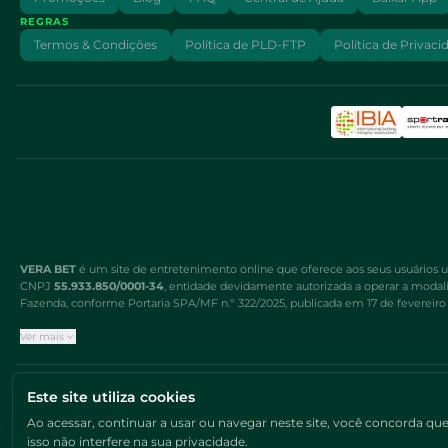
REGRAS
Termos & Condições
Política de PLD-FTP
Política de Privaci
VERA BET
é um site de entretenimento online que oferece aos seus usuários um
CNPJ
55.933.850/0001-34
, entidade devidamente autorizada a operar a modalid
Fazenda, conforme Portaria SPA/MF n.º 322/2025, publicada em 17 de fevereiro d
Ver mais
Ao acessar, continuar a usar ou navegar neste site, você concorda que podemos
interfere na sua privacidade.
O uso desta plataforma é proibido para
beneficiários de Bolsa Família e Ben
Este site utiliza cookies
Ao acessar, continuar a usar ou navegar neste site, você concorda q
isso não interfere na sua privacidade.