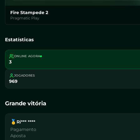
Fire Stampede 2
Pragmatic Play
Fire Stampede 2
é um jogo de cassino online disponível n
Estatísticas
pode jogar agora mesmo e se divertir. Jogue com responsa
Como jogar Fire Stampede 2 na Vera Bet
ONLINE AGORA
Para começar a jogar
Fire Stampede 2
, basta ajustar o va
3
Pragmatic Play.
JOGADORES
Sobre o Fire Stampede 2
969
O
Fire Stampede 2
é desenvolvido pela
Pragmatic Play
e 
cada rodada. Com RTP médio de
97%
, oferece uma boa rela
Grande vitória
Por que jogar Fire Stampede 2 na Vera Bet
Na
Vera Bet
, você joga com total segurança, suporte rápid
🥇
Ri*** ****
responsável. Aposte com consciência!
Pagamento
Aposta