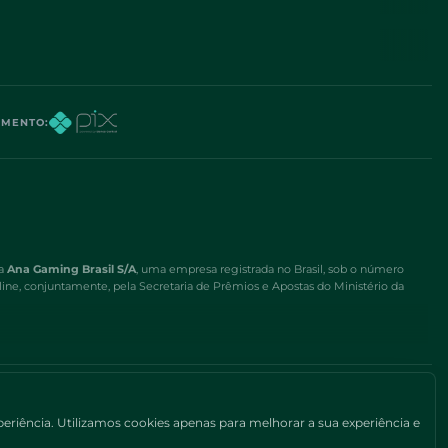
AMENTO
:
la
Ana Gaming Brasil S/A
, uma empresa registrada no Brasil, sob o número
line, conjuntamente, pela Secretaria de Prêmios e Apostas do Ministério da
so site. Utilizamos cookies apenas para melhorar a sua experiência e isso não
riência. Utilizamos cookies apenas para melhorar a sua experiência e