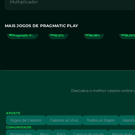
Multiplicador
MAIS JOGOS DE PRAGMATIC PLAY
Provedor
RTP
RTP
RTP
Pragmatic Play
96.51%
96.96%
96.50
JOGAR
JOGAR
JOGAR
JOGAR
Descubra o melhor cassino online do
APOSTE
Jogos de Cassino
Cassino ao Vivo
Todos os Jogos
Aposta
COMUNIDADE
Promoções
Blog
FAQ
Central de Ajuda
Baixar App