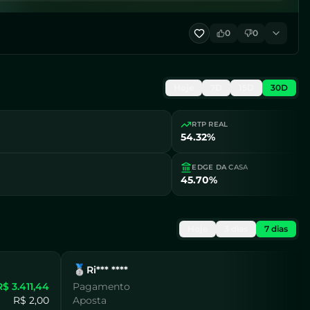
0
0
a taxa de retorno ao jogador (RTP) média de até
97%
, você
Hoje
7D
15D
30D
RTP REAL
nto para iniciantes quanto para jogadores experientes da
54.32%
EDGE DA CASA
45.70%
da, garantindo resultados aleatórios e independentes em
Hoje
3 dias
7 dias
de outros títulos da Pragmatic Play e promove o jogo
🥈
Ri*** ****
R$ 3.411,44
Pagamento
R$ 2,00
Aposta