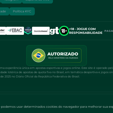
dade
Política KYC
+18 · JOGUE COM
PAG
RESPONSABILIDADE
a experiência única em apostas esportivas e jogos online. Este site é operado pe
ade lotérica de apostas de quota fixa no Brasil, em temática desportiva e jogos on
e 2025 no Diário Oficial da República Federativa do Brasil.
 usar determinados cookies do navegador para melhorar sua experiência ao usar nos
efício de Prestação Continuada (BPC).
CENTRAL DE JOGO RESPONSÁVEL
DENÚNCIAS
PRIVACIDADE
OUVIDORIA
ue podemos usar determinados cookies do navegador para melhorar sua expe
© 2026 Vera Bet. Todos os direitos reservados.