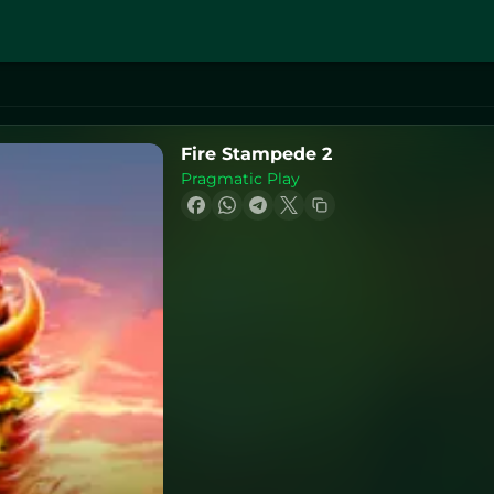
Fire Stampede 2
Pragmatic Play