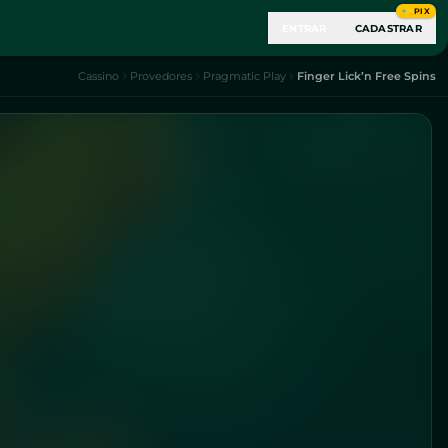
PIX
ENTRAR
CADASTRAR
Cassino
Provedores
Pragmatic Play
Finger Lick’n Free Spins