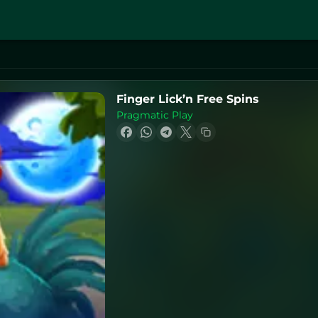
Finger Lick’n Free Spins
Pragmatic Play