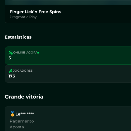
Finger Lick’n Free Spins
Pragmatic Play
Finger Lick’n Free Spins
é um jogo de cassino online disp
Estatísticas
97%
, você pode jogar agora mesmo e se divertir. Jogue co
Como jogar Finger Lick’n Free Spins na Vera Bet
ONLINE AGORA
Para começar a jogar
Finger Lick’n Free Spins
, basta ajus
5
da Pragmatic Play.
JOGADORES
Sobre o Finger Lick’n Free Spins
173
O
Finger Lick’n Free Spins
é desenvolvido pela
Pragmatic
independentes em cada rodada. Com RTP médio de
97%
, 
Grande vitória
Por que jogar Finger Lick’n Free Spins na Vera Bet
Na
Vera Bet
, você joga com total segurança, suporte rápid
🥇
Le*** ****
responsável. Aposte com consciência!
Pagamento
Aposta