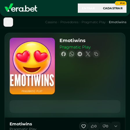
PIX
ENTRAR
CADASTRAR
Cassino
Provedores
Pragmatic Play
Emotiwins
Emotiwins
Pragmatic Play
Emotiwins
0
0
Pragmatic Play