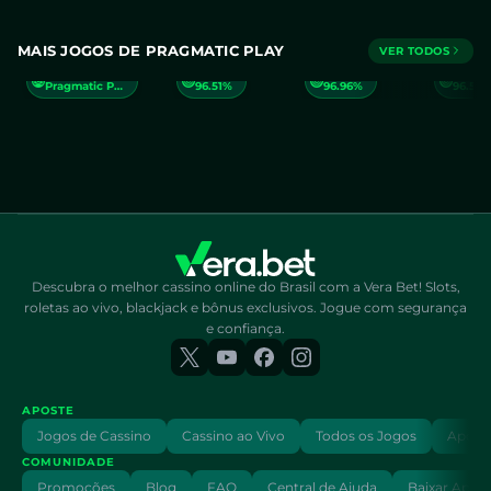
Por que jogar Dwarf & Dragon na Vera Bet
MAIS JOGOS DE PRAGMATIC PLAY
VER TODOS
Na
Vera Bet
, você joga com total segurança, suporte
Provedor
RTP
RTP
RTP
rápido e depósitos via Pix. A plataforma é licenciada,
Pragmatic Play
96.51%
96.96%
96.50
JOGAR
JOGAR
JOGAR
JOGAR
reúne dezenas de outros títulos da Pragmatic Play e
promove o jogo responsável. Aposte com consciência!
RTP
Margem da casa
96.59%
3.41%
Descubra o melhor cassino online do Brasil com a Vera Bet! Slots,
roletas ao vivo, blackjack e bônus exclusivos. Jogue com segurança
e confiança.
APOSTE
Jogos de Cassino
Cassino ao Vivo
Todos os Jogos
Aposta
COMUNIDADE
Promoções
Blog
FAQ
Central de Ajuda
Baixar App