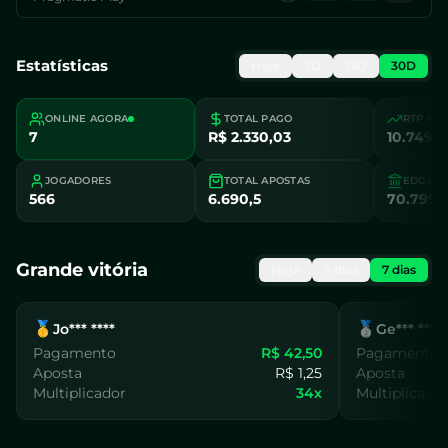
Drill That Gold
é um jogo de cassino online disponível
Estatísticas
na
Vera Bet
, desenvolvido pelo provedor
Hoje
7D
Pragmatic
15D
30D
Play
. Com uma taxa de retorno ao jogador (RTP)
média de até
96.49%
, você pode jogar agora mesmo e
ONLINE AGORA
TOTAL PAGO
RTP RE
se divertir. Jogue com responsabilidade!
7
R$ 2.330,03
10.74%
Como jogar Drill That Gold na Vera Bet
JOGADORES
TOTAL APOSTAS
EDGE D
566
Para começar a jogar
Drill That Gold
6.690,5
, basta ajustar o
70.79%
valor da aposta e iniciar a rodada. O jogo é intuitivo e
indicado tanto para iniciantes quanto para jogadores
experientes da Pragmatic Play.
Grande vitória
Hoje
3 dias
7 dias
Sobre o Drill That Gold
🥇
🥈
Jo*** ****
Ge*** ****
O
Drill That Gold
é desenvolvido pela
Pragmatic Play
e opera com tecnologia RNG (Random Number
Pagamento
R$ 42,50
Pagamento
Aposta
R$ 1,25
Aposta
Generator) certificada, garantindo resultados
Multiplicador
34
x
Multiplicado
aleatórios e independentes em cada rodada. Com RTP
médio de
96.49%
, oferece uma boa relação entre risco
e retorno.