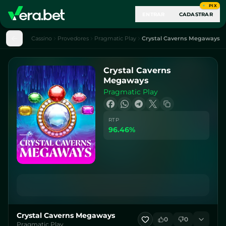
PIX
ENTRAR
CADASTRAR
Cassino
Provedores
Pragmatic Play
Crystal Caverns Megaways
Crystal Caverns
Megaways
Pragmatic Play
RTP
96.46%
Crystal Caverns Megaways
0
0
Pragmatic Play