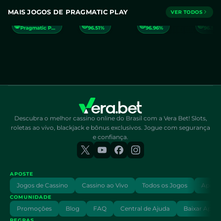
relação entre risco e retorno.
MAIS JOGOS DE PRAGMATIC PLAY
VER TODOS
Provedor
RTP
RTP
RTP
Por que jogar Crystal Caverns Megaways na Vera
Pragmatic Play
96.51%
96.96%
96.50
JOGAR
JOGAR
JOGAR
JOGAR
Bet
Na
Vera Bet
, você joga com total segurança, suporte
rápido e depósitos via Pix. A plataforma é licenciada,
reúne dezenas de outros títulos da Pragmatic Play e
promove o jogo responsável. Aposte com consciência!
RTP
Margem da casa
96.46%
3.54%
Descubra o melhor cassino online do Brasil com a Vera Bet! Slots,
roletas ao vivo, blackjack e bônus exclusivos. Jogue com segurança
e confiança.
APOSTE
Jogos de Cassino
Cassino ao Vivo
Todos os Jogos
Aposta
COMUNIDADE
Promoções
Blog
FAQ
Central de Ajuda
Baixar App
REGRAS