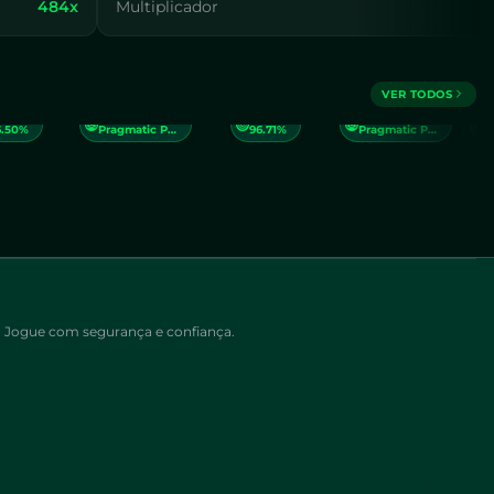
484
x
Multiplicador
VER TODOS
P
Provedor
RTP
Provedor
P
6.50%
Pragmatic Play
96.71%
Pragmatic Play
AR
JOGAR
JOGAR
JOGAR
os. Jogue com segurança e confiança.