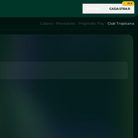
PIX
ENTRAR
CADASTRAR
Cassino
Provedores
Pragmatic Play
Club Tropicana