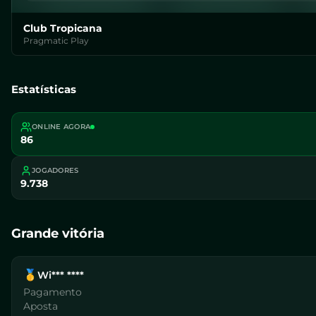
Club Tropicana
Pragmatic Play
Club Tropicana
é um jogo de cassino online disponível na
Estatísticas
você pode jogar agora mesmo e se divertir. Jogue com res
Como jogar Club Tropicana na Vera Bet
ONLINE AGORA
Para começar a jogar
Club Tropicana
, basta ajustar o valo
86
Pragmatic Play.
JOGADORES
Sobre o Club Tropicana
9.738
O
Club Tropicana
é desenvolvido pela
Pragmatic Play
e op
cada rodada. Com RTP médio de
96.08%
, oferece uma boa 
Grande vitória
Por que jogar Club Tropicana na Vera Bet
Na
Vera Bet
, você joga com total segurança, suporte rápid
🥇
Wi*** ****
responsável. Aposte com consciência!
Pagamento
Aposta
RTP