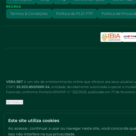
REGRAS
Termos & Condições
Política de PLD-FTP
Política de Privaci
VERA BET
é um site de entretenimento online que oferece aos seus usuários um
CNPJ
55.933.850/0001-34
, entidade devidamente autorizada a operar a modalid
Fazenda, conforme Portaria SPA/MF n.º 322/2025, publicada em 17 de fevereiro d
Ver mais
Ao acessar, continuar a usar ou navegar neste site, você concorda que podemos
interfere na sua privacidade.
O uso desta plataforma é proibido para
beneficiários de Bolsa Família e Ben
Este site utiliza cookies
Ao acessar, continuar a usar ou navegar neste site, você concorda q
isso não interfere na sua privacidade.