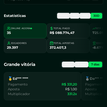
Cachorro Sortudo
é um jogo de cassino online
Estatísticas
disponível na
Vera Bet
, desenvolvido pelo provedor
Hoje
7D
15D
30D
Pragmatic Play
. Com uma taxa de retorno ao jogador
(RTP) média de até
97%
, você pode jogar agora
ONLINE AGORA
TOTAL PAGO
RTP RE
mesmo e se divertir. Jogue com responsabilidade!
35
R$ 088.774,47
725.01%
Como jogar Cachorro Sortudo na Vera Bet
JOGADORES
TOTAL APOSTAS
EDGE D
29.397
Para começar a jogar
Cachorro Sortudo
372.407,3
, basta ajustar
-8.67%
o valor da aposta e iniciar a rodada. O jogo é intuitivo
e indicado tanto para iniciantes quanto para jogadores
experientes da Pragmatic Play.
Grande vitória
Hoje
3 dias
7 dias
Sobre o Cachorro Sortudo
🥇
🥈
Ed*** ****
Da*** ****
O
Cachorro Sortudo
é desenvolvido pela
Pragmatic
Play
Pagamento
e opera com tecnologia RNG (Random Number
R$ 331,20
Pagamento
Aposta
R$ 1,00
Aposta
Generator) certificada, garantindo resultados
Multiplicador
331.2
x
Multiplicado
aleatórios e independentes em cada rodada. Com RTP
médio de
97%
, oferece uma boa relação entre risco e
retorno.