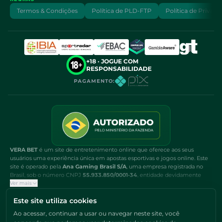
Termos & Condições
Política de PLD-FTP
Política de Privaci
+18 · JOGUE COM
RESPONSABILIDADE
PAGAMENTO
:
VERA BET
é um site de entretenimento online que oferece aos seus
usuários uma experiência única em apostas esportivas e jogos online. Este
site é operado pela
Ana Gaming Brasil S/A
, uma empresa registrada no
Brasil, sob o número CNPJ
55.933.850/0001-34
, entidade devidamente
Ver mais
autorizada a operar a modalidade lotérica de apostas de quota fixa no Brasil,
em temática desportiva e jogos online, conjuntamente, pela Secretaria de
Este site utiliza cookies
Prêmios e Apostas do Ministério da Fazenda, conforme Portaria SPA/MF
n.º 322/2025, publicada em 17 de fevereiro de 2025 no Diário Oficial da
CENTRAL DE JOGO RESPONSÁVEL
DENÚNCIAS
PRIVACIDADE
OUVIDORIA
Ao acessar, continuar a usar ou navegar neste site, você
República Federativa do Brasil.