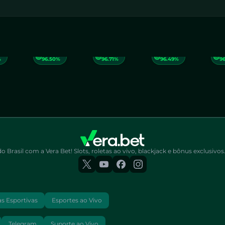
RTP
RTP
RTP
RT
%
96.50%
96.71%
96.49%
9
JOGAR
JOGAR
JOGAR
JOG
 Brasil com a Vera Bet! Slots, roletas ao vivo, blackjack e bônus exclusiv
s Esportivas
Esportes ao Vivo
Telegram
Suporte ao Vivo