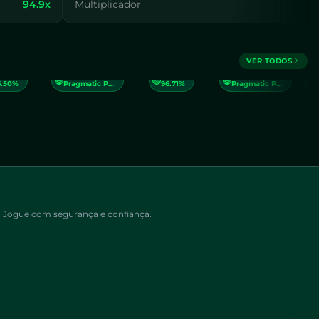
94.9
x
Multiplicador
VER TODOS
P
Provedor
RTP
Provedor
P
6.50%
Pragmatic Play
96.71%
Pragmatic Play
AR
JOGAR
JOGAR
JOGAR
os. Jogue com segurança e confiança.