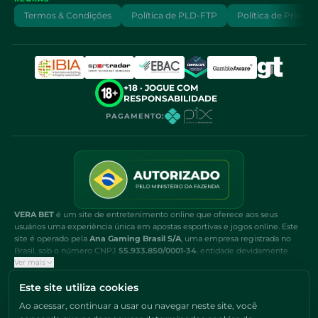
Termos & Condições
Política de PLD-FTP
Política de Privaci
+18 · JOGUE COM
RESPONSABILIDADE
PAGAMENTO
:
VERA BET
é um site de entretenimento online que oferece aos seus
usuários uma experiência única em apostas esportivas e jogos online. Este
site é operado pela
Ana Gaming Brasil S/A
, uma empresa registrada no
Brasil, sob o número CNPJ
55.933.850/0001-34
, entidade devidamente
Ver mais
autorizada a operar a modalidade lotérica de apostas de quota fixa no Brasil,
em temática desportiva e jogos online, conjuntamente, pela Secretaria de
Este site utiliza cookies
Prêmios e Apostas do Ministério da Fazenda, conforme Portaria SPA/MF
n.º 322/2025, publicada em 17 de fevereiro de 2025 no Diário Oficial da
CENTRAL DE JOGO RESPONSÁVEL
DENÚNCIAS
PRIVACIDADE
OUVIDORIA
Ao acessar, continuar a usar ou navegar neste site, você
República Federativa do Brasil.