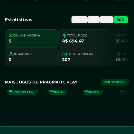
BlackjackX 1 Brasileiro
é um jogo de cassino online
Estatísticas
disponível na
Vera Bet
, desenvolvido pelo provedor
Hoje
7D
15D
30D
Pragmatic Play
. Com uma taxa de retorno ao jogador
(RTP) média de até
97%
, você pode jogar agora
ONLINE AGORA
TOTAL PAGO
RTP RE
mesmo e se divertir. Jogue com responsabilidade!
5
R$ 694,47
25.16%
Como jogar BlackjackX 1 Brasileiro na Vera Bet
JOGADORES
TOTAL APOSTAS
EDGE D
0
Para começar a jogar
BlackjackX 1 Brasileiro
207
, basta
18.18%
ajustar o valor da aposta e iniciar a rodada. O jogo é
intuitivo e indicado tanto para iniciantes quanto para
jogadores experientes da Pragmatic Play.
MAIS JOGOS DE PRAGMATIC PLAY
VER TODOS
Provedor
RTP
RTP
RTP
Sobre o BlackjackX 1 Brasileiro
Pragmatic Play
96.51%
96.96%
96.50
JOGAR
JOGAR
JOGAR
JOGAR
O
BlackjackX 1 Brasileiro
é desenvolvido pela
Pragmatic Play
e opera com tecnologia RNG
(Random Number Generator) certificada, garantindo
resultados aleatórios e independentes em cada
rodada. Com RTP médio de
97%
, oferece uma boa
relação entre risco e retorno.