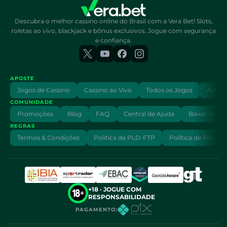
Por que jogar BlackjackX 1 Brasileiro na Vera Bet
Descubra o melhor cassino online do Brasil com a Vera Bet! Slots,
Na
Vera Bet
, você joga com total segurança, suporte
roletas ao vivo, blackjack e bônus exclusivos. Jogue com segurança
rápido e depósitos via Pix. A plataforma é licenciada,
e confiança.
reúne dezenas de outros títulos da Pragmatic Play e
promove o jogo responsável. Aposte com consciência!
APOSTE
Jogos de Cassino
Cassino ao Vivo
Todos os Jogos
Aposta
COMUNIDADE
Promoções
Blog
FAQ
Central de Ajuda
Baixar App
REGRAS
Termos & Condições
Política de PLD-FTP
Política de Privaci
+18 · JOGUE COM
RESPONSABILIDADE
PAGAMENTO
: