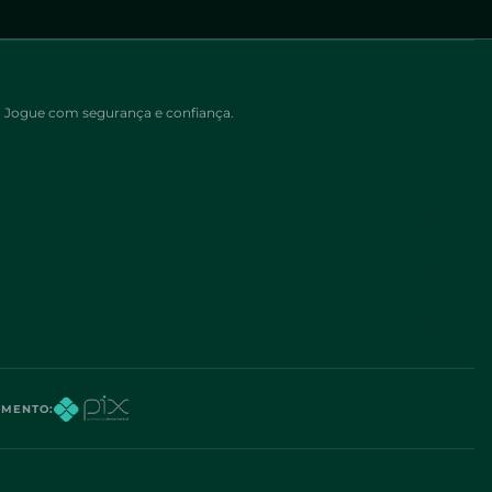
os. Jogue com segurança e confiança.
AMENTO
: