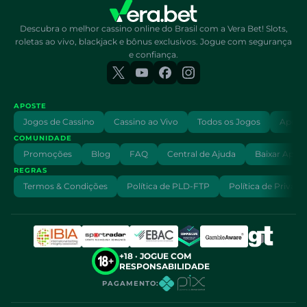
Por que jogar Blackjack 81 - Emerald na Vera Bet
Descubra o melhor cassino online do Brasil com a Vera Bet! Slots,
Na
Vera Bet
, você joga com total segurança, suporte
roletas ao vivo, blackjack e bônus exclusivos. Jogue com segurança
rápido e depósitos via Pix. A plataforma é licenciada,
e confiança.
reúne dezenas de outros títulos da Pragmatic Play e
promove o jogo responsável. Aposte com consciência!
APOSTE
Jogos de Cassino
Cassino ao Vivo
Todos os Jogos
Aposta
COMUNIDADE
Promoções
Blog
FAQ
Central de Ajuda
Baixar App
REGRAS
Termos & Condições
Política de PLD-FTP
Política de Privaci
+18 · JOGUE COM
RESPONSABILIDADE
PAGAMENTO
: