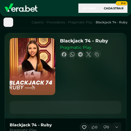
PIX
ENTRAR
CADASTRAR
Cassino
Provedores
Pragmatic Play
Blackjack 74 - Ruby
Blackjack 74 - Ruby
Pragmatic Play
Blackjack 74 - Ruby
0
0
Pragmatic Play