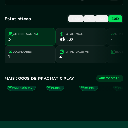
Blackjack 50 - Ruby
é um jogo de cassino online
Estatísticas
disponível na
Vera Bet
, desenvolvido pelo provedor
Hoje
7D
15D
30D
Pragmatic Play
. Com uma taxa de retorno ao jogador
(RTP) média de até
97%
, você pode jogar agora
ONLINE AGORA
TOTAL PAGO
RTP RE
mesmo e se divertir. Jogue com responsabilidade!
3
R$ 1,37
-
Como jogar Blackjack 50 - Ruby na Vera Bet
JOGADORES
TOTAL APOSTAS
EDGE D
1
Para começar a jogar
Blackjack 50 - Ruby
4
, basta
-
ajustar o valor da aposta e iniciar a rodada. O jogo é
intuitivo e indicado tanto para iniciantes quanto para
jogadores experientes da Pragmatic Play.
MAIS JOGOS DE PRAGMATIC PLAY
VER TODOS
Provedor
RTP
RTP
RTP
Sobre o Blackjack 50 - Ruby
Pragmatic Play
96.51%
96.96%
96.50
JOGAR
JOGAR
JOGAR
JOGAR
O
Blackjack 50 - Ruby
é desenvolvido pela
Pragmatic
Play
e opera com tecnologia RNG (Random Number
Generator) certificada, garantindo resultados
aleatórios e independentes em cada rodada. Com RTP
médio de
97%
, oferece uma boa relação entre risco e
retorno.