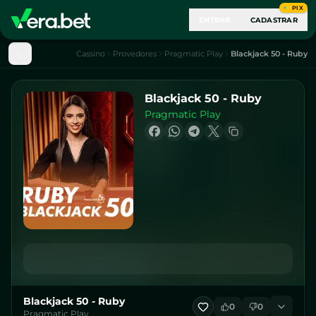
PIX
ENTRAR
CADASTRAR
Cassino
Provedores
Pragmatic Play
Blackjack 50 - Ruby
Blackjack 50 - Ruby
Pragmatic Play
Blackjack 50 - Ruby
0
0
Pragmatic Play