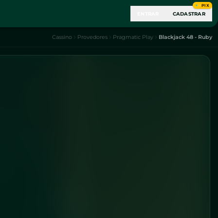
PIX
ENTRAR
CADASTRAR
Cassino
Provedores
Pragmatic Play
Blackjack 48 - Ruby