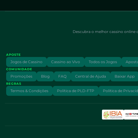
Descubra o melhor cassino online do
APOSTE
Jogos de Cassino
Cassino ao Vivo
Todos os Jogos
Aposta
COMUNIDADE
Promoções
Blog
FAQ
Central de Ajuda
Baixar App
REGRAS
Termos & Condições
Política de PLD-FTP
Política de Privaci