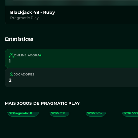
Blackjack 48 - Ruby
Pragmatic Play
Blackjack 48 - Ruby
é um jogo de cassino online disponív
Estatísticas
você pode jogar agora mesmo e se divertir. Jogue com res
Como jogar Blackjack 48 - Ruby na Vera Bet
ONLINE AGORA
Para começar a jogar
Blackjack 48 - Ruby
, basta ajustar o
1
Pragmatic Play.
JOGADORES
Sobre o Blackjack 48 - Ruby
2
O
Blackjack 48 - Ruby
é desenvolvido pela
Pragmatic Pla
em cada rodada. Com RTP médio de
97%
, oferece uma boa 
MAIS JOGOS DE PRAGMATIC PLAY
Por que jogar Blackjack 48 - Ruby na Vera Bet
Provedor
RTP
RTP
RTP
Na
Vera Bet
Pragmatic Play
, você joga com total segurança, suporte rápid
96.51%
96.96%
96.50
JOGAR
JOGAR
JOGAR
JOGAR
responsável. Aposte com consciência!