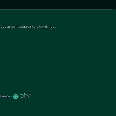
os. Jogue com segurança e confiança.
AMENTO
: