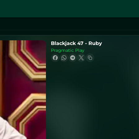
Blackjack 47 - Ruby
Pragmatic Play