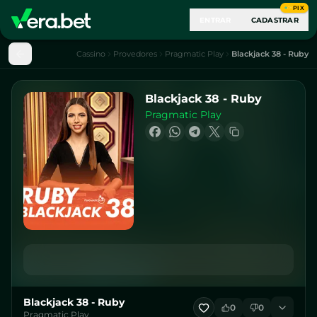
PIX
ENTRAR
CADASTRAR
Cassino
Provedores
Pragmatic Play
Blackjack 38 - Ruby
Blackjack 38 - Ruby
Pragmatic Play
Blackjack 38 - Ruby
0
0
Pragmatic Play