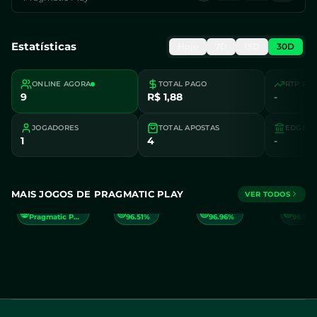
Blackjack 32 - Azure
é um jogo de cassino online
Estatísticas
disponível na
Vera Bet
, desenvolvido pelo provedor
Hoje
7D
15D
30D
Pragmatic Play
. Com uma taxa de retorno ao jogador
(RTP) média de até
97%
, você pode jogar agora
ONLINE AGORA
TOTAL PAGO
RTP RE
mesmo e se divertir. Jogue com responsabilidade!
9
R$ 1,88
-
Como jogar Blackjack 32 - Azure na Vera Bet
JOGADORES
TOTAL APOSTAS
EDGE D
1
Para começar a jogar
Blackjack 32 - Azure
4
, basta
-
ajustar o valor da aposta e iniciar a rodada. O jogo é
intuitivo e indicado tanto para iniciantes quanto para
jogadores experientes da Pragmatic Play.
MAIS JOGOS DE PRAGMATIC PLAY
VER TODOS
Provedor
RTP
RTP
RTP
Sobre o Blackjack 32 - Azure
Pragmatic Play
96.51%
96.96%
96.50
JOGAR
JOGAR
JOGAR
JOGAR
O
Blackjack 32 - Azure
é desenvolvido pela
Pragmatic Play
e opera com tecnologia RNG
(Random Number Generator) certificada, garantindo
resultados aleatórios e independentes em cada
rodada. Com RTP médio de
97%
, oferece uma boa
relação entre risco e retorno.