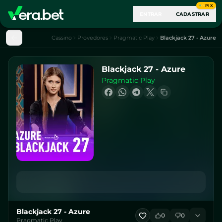
PIX
ENTRAR
CADASTRAR
Cassino
Provedores
Pragmatic Play
Blackjack 27 - Azure
Blackjack 27 - Azure
Pragmatic Play
Blackjack 27 - Azure
0
0
Pragmatic Play