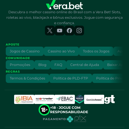
Por que jogar Blackjack 24 - Azure na Vera Bet
Descubra o melhor cassino online do Brasil com a Vera Bet! Slots,
Na
Vera Bet
, você joga com total segurança, suporte
roletas ao vivo, blackjack e bônus exclusivos. Jogue com segurança
rápido e depósitos via Pix. A plataforma é licenciada,
e confiança.
reúne dezenas de outros títulos da Pragmatic Play e
promove o jogo responsável. Aposte com consciência!
APOSTE
Jogos de Cassino
Cassino ao Vivo
Todos os Jogos
Aposta
COMUNIDADE
Promoções
Blog
FAQ
Central de Ajuda
Baixar App
REGRAS
Termos & Condições
Política de PLD-FTP
Política de Privaci
+18 · JOGUE COM
RESPONSABILIDADE
PAGAMENTO
: