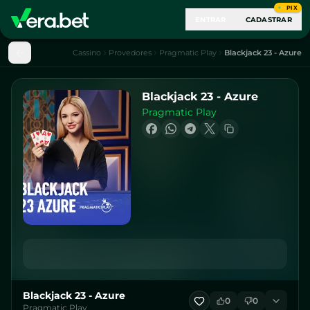
PIX
ENTRAR
CADASTRAR
Cassino
Provedores
Pragmatic Play
Blackjack 23 - Azure
Blackjack 23 - Azure
Pragmatic Play
Blackjack 23 - Azure
0
0
Pragmatic Play